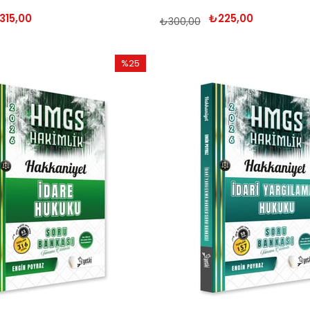
315,00
₺225,00
₺300,00
%25
İndirim
%25İndirim