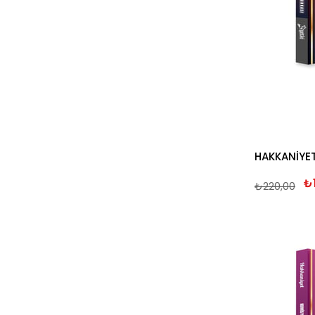
₺
₺220,00