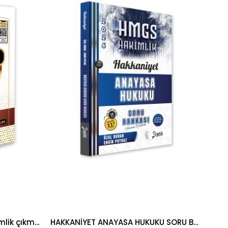
%25İndirim
%25İndirim
Orijinal Maliye - İktisat hakimlik çıkmış soru bankası 2026
HAKKANİYET ANAYASA HUKUKU SORU BANKASI 2026