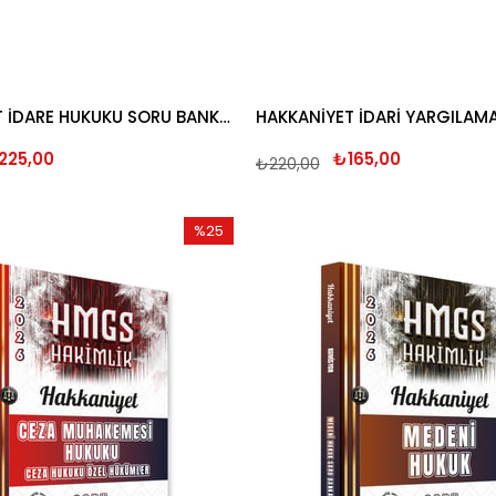
HAKKANİYET İDARE HUKUKU SORU BANKASI 2026
225,00
₺165,00
₺220,00
%25
İndirim
%25İndirim