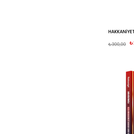
₺
₺300,00