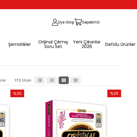
Üye Girişi
Sepetim
0
Orijinal Çıkmış
Yeni Çıkanlar
Şematikler
Defolu Ürünler
Soru Set
2026
iler
170 Ürün
%25
%25
İndirim
İndirim
%25İndirim
%25İndirim