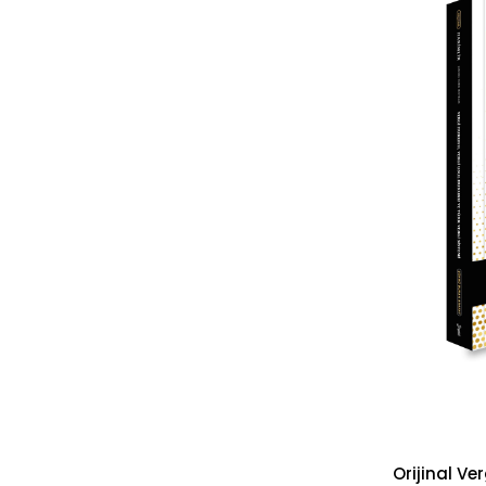
HMGS SETLER
HAKİMLİK DENEME
KAYMAKAMLIK
ŞEMATİKLER
ADLİ ORİJİNAL SET
İDARİ ORİJİNAL SET
EZBERLETEN SERİ
SORU BANKALARI
ÇSA DERS NOTLARI
YETKİ SETLER
ORİJİNAL ÇIKMIŞ SORU SET
HAKİMLİK SÜPER FİYAT
YETKİ YAYINCILIK KİTAPLARI
KPSS HAZIRLIK KİTAPLARI