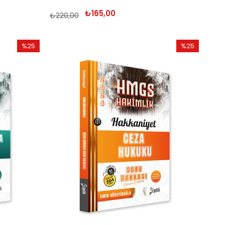
₺165,00
₺220,00
%25
%25
İndirim
İndirim
%25İndirim
%25İndirim