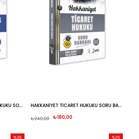
HAKKANİYET İCRA VE İFLAS HUKUKU SORU BANKASI 2026
HAKKANİYET TİCARET HUKUKU SORU BANKASI 2026
₺180,00
₺240,00
%25
%25