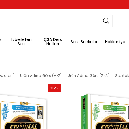
k
Ezberleten
ÇSA Ders
Soru Bankaları
Hakkaniyet
Seri
Notları
(Azalan)
Ürün Adına Göre (A>Z)
Ürün Adına Göre (Z<A)
Stoktak
%25
İndirim
%25İndirim