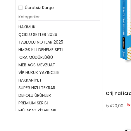
Ücretsiz Kargo
Kategoriler
HAKİMLİK
ÇOKLU SETLER 2026
TABLOLU NOTLAR 2025
HMGS 5'Lİ DENEME SETİ
İCRA MÜDÜRLÜĞÜ
MEB AGS MEVZUAT
VİP HUKUK YAYINCILIK
HAKKANİYET
SÜPER HIZLI TEKRAR
DEFOLU ÜRÜNLER
PREMİUM SERİSİ
₺
₺420,00
MÜLAKAT KİTAPLARI
ÜSTADINDAN SERİSİ
YENİ ÇIKANLAR 2026