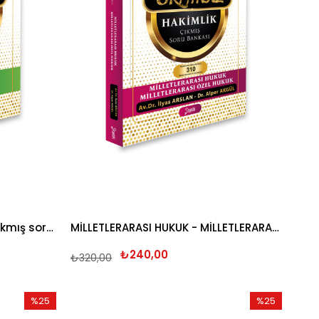
Orijinal iş hukuku hakimlik çıkmış soru bankası 2026
MİLLETLERARASI HUKUK - MİLLETLERARASI ÖZEL HUKUK ORİJİNAL SORU BANKASI 2026
₺240,00
₺320,00
%25
%25
İndirim
İndirim