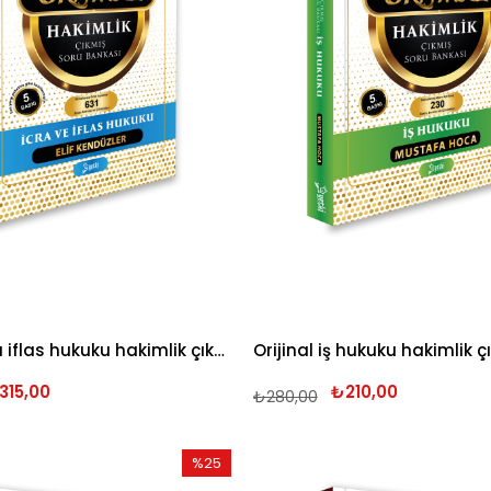
Orijinal icra iflas hukuku hakimlik çıkmış soru bankası 2026
315,00
₺210,00
₺280,00
%25
İndirim