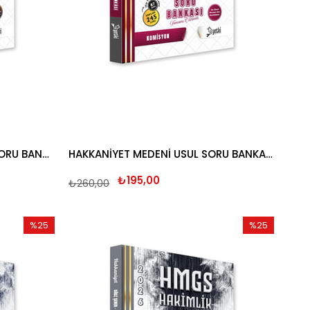
HAKKANİYET MEDENİ HUKUK SORU BANKASI 2026
HAKKANİYET MEDENİ USUL SORU BANKASI 2026
₺195,00
₺260,00
%25
%25
İndirim
İndirim
%25İndirim
%25İndirim