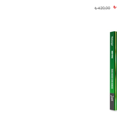
₺
₺420,00