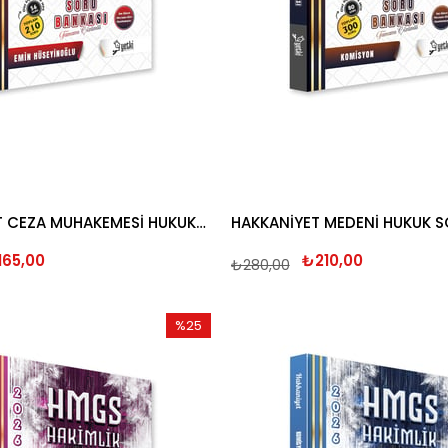
HAKKANİYET CEZA MUHAKEMESİ HUKUKU CEZA HUKUKU ÖZEL HÜKÜMLER SORU BANKASI 2026
165,00
₺210,00
₺280,00
%25
İndirim
%25İndirim