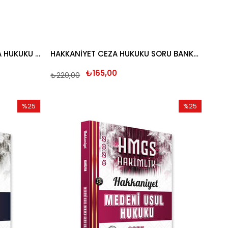
HAKKANİYET İDARİ YARGILAMA HUKUKU SORU BANKASI 2026
HAKKANİYET CEZA HUKUKU SORU BANKASI 2026
₺165,00
₺220,00
%25
%25
İndirim
İndirim
%25İndirim
%25İndirim