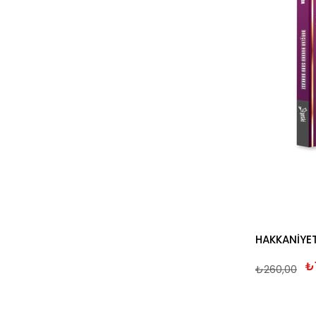
₺
₺260,00