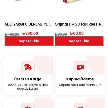
 DENEME YETKİ YAYINLARI 2026
ADLİ YARGI 6 DENEME YETKİ YAYINLARI 2026
Orijinal HMGS fark dersler çıkmış soru bankası 2026
₺360,00
₺60,00
₺480,00
₺80,00
₺
Sepete Ekle
Sepete Ekle
Ücretsiz Kargo
Kapıda Ödeme
900 ₺ ve üzeri alışverişlerde
Kapıda nakit ödeme imkanı!
ücretsiz kargo!