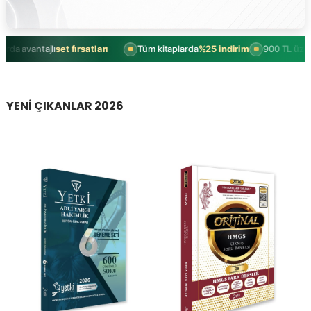
da avantajlı
set fırsatları
Tüm kitaplarda
%25 indirim
900 TL üzeri al
YENİ ÇIKANLAR 2026