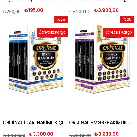
₺195,00
₺3.900,00
₺260,00
₺5.200,00
%25
%25
İndirim
İndirim
Ücretsiz Kargo
Ücretsiz Kargo
%25İndirim
%25İndi
ORİJİNAL İDARİ HAKİMLİK ÇIKMIŞ SORU BANKASI SETİ 2026
ORİJİNAL HMGS-HAKİMLİK ÇIKMIŞ SORU BANKASI 2026
₺3.300,00
₺3.930,00
₺4.400,00
₺5.240,00