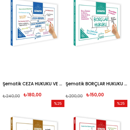
%25İndirim
%25İndi
Şematik CEZA HUKUKU VE CEZA MUHAKEMESİ HUKUKU 2026
Şematik BORÇLAR HUKUKU 2026
₺180,00
₺150,00
₺240,00
₺200,00
%25
%25
İndirim
İndirim
%25İndirim
%25İndi