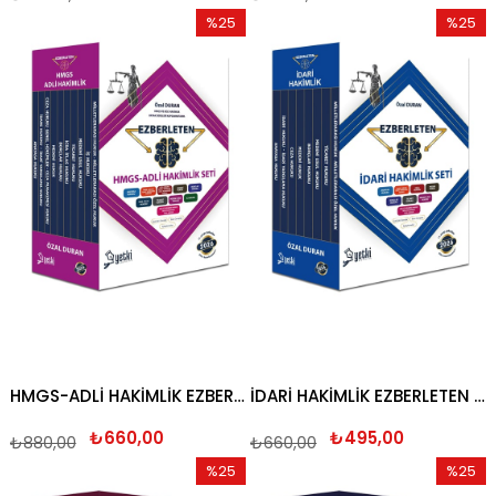
%25
%25
İndirim
İndirim
%25İndirim
%25İndi
HMGS-ADLİ HAKİMLİK EZBERLETEN SET 2026
İDARİ HAKİMLİK EZBERLETEN SET 2026
₺660,00
₺495,00
₺880,00
₺660,00
%25
%25