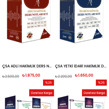
ÇSA ADLİ HAKİMLİK DERS NOTLARI SETİ 2026
ÇSA YETKİ İDARİ HAKİMLİK DERS NOTU SETİ 2026
₺1.875,00
₺1.650,00
₺2.500,00
₺2.200,00
%25
%25
İndirim
İndirim
Ücretsiz Kargo
Ücretsiz Kargo
%25İndirim
%25İndi