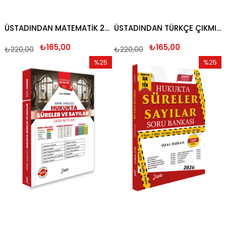
ÜSTADINDAN MATEMATİK 2026
ÜSTADINDAN TÜRKÇE ÇIKMIŞ SORU BANKASI 2026
₺165,00
₺165,00
₺220,00
₺220,00
%25
%25
İndirim
İndirim
%25İndirim
%25İndi