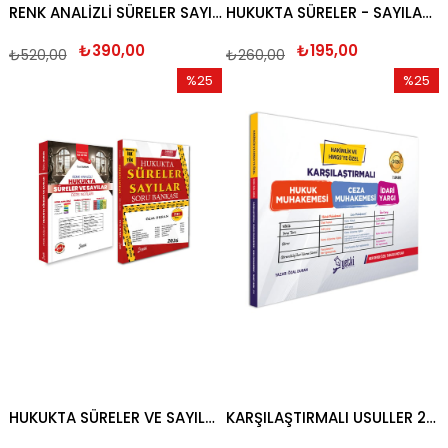
RENK ANALİZLİ SÜRELER SAYILAR DERS NOTLARI 2026
HUKUKTA SÜRELER - SAYILAR SORU BANKASI YETKİ YAYINCILIK 2026
₺390,00
₺195,00
₺520,00
₺260,00
%25
%25
İndirim
İndirim
%25İndirim
%25İndi
HUKUKTA SÜRELER VE SAYILAR SETİ 2026
KARŞILAŞTIRMALI USULLER 2026