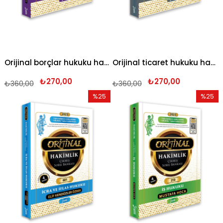
Orijinal borçlar hukuku hakimlik çıkmış soru bankası 2025
Orijinal ticaret hukuku hakimlik çıkmış soru bankası 2025
₺270,00
₺270,00
₺360,00
₺360,00
%25
%25
İndirim
İndirim
%25İndirim
%25İndi