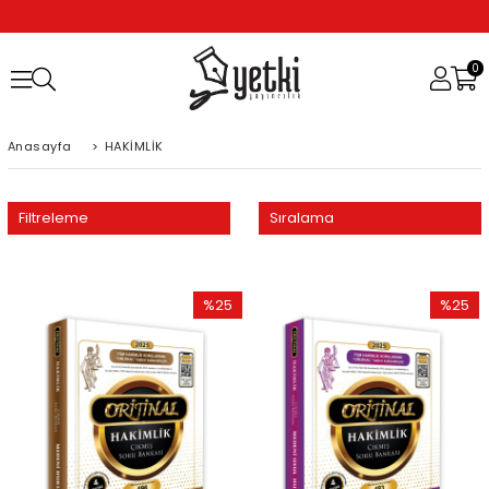
0
Anasayfa
>
HAKİMLİK
Filtreleme
Sıralama
%25
%25
İndirim
İndirim
%25İndirim
%25İndi