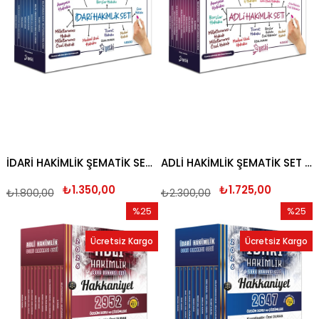
İDARİ HAKİMLİK ŞEMATİK SET 2026
ADLİ HAKİMLİK ŞEMATİK SET 2026
₺1.350,00
₺1.725,00
₺1.800,00
₺2.300,00
%25
%25
İndirim
İndirim
Ücretsiz Kargo
Ücretsiz Kargo
%25İndirim
%25İndi