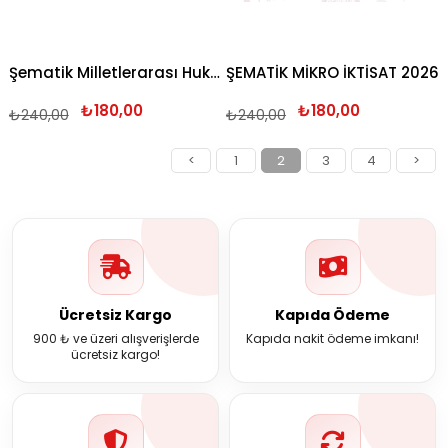
Şematik Milletlerarası Hukuk Milletlerarası Özel Hukuk 2026
ŞEMATİK MİKRO İKTİSAT 2026
₺180,00
₺180,00
₺240,00
₺240,00
<
1
2
3
4
>
Ücretsiz Kargo
Kapıda Ödeme
900 ₺ ve üzeri alışverişlerde
Kapıda nakit ödeme imkanı!
ücretsiz kargo!