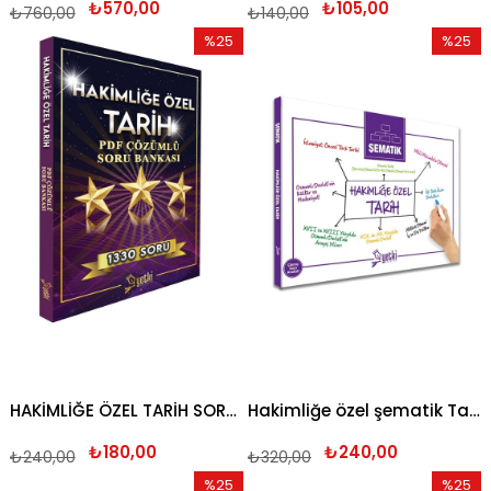
₺570,00
₺105,00
₺760,00
₺140,00
%25
%25
İndirim
İndirim
%25İndirim
%25İndi
HAKİMLİĞE ÖZEL TARİH SORU BANKASI 2026
Hakimliğe özel şematik Tarih 2026
₺180,00
₺240,00
₺240,00
₺320,00
%25
%25