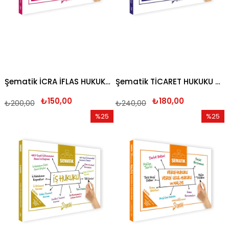
Şematik İCRA İFLAS HUKUKU 2026
Şematik TİCARET HUKUKU 2026
₺150,00
₺180,00
₺200,00
₺240,00
%25
%25
İndirim
İndirim
%25İndirim
%25İndi