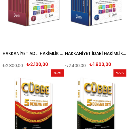
HAKKANİYET ADLİ HAKİMLİK SORU BANKASI SETİ 2026
HAKKANİYET İDARİ HAKİMLİK SORU BANKASI SETİ 2026
₺2.100,00
₺1.800,00
₺2.800,00
₺2.400,00
%25
%25
İndirim
İndirim
%25İndirim
%25İndi