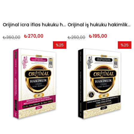
Orijinal icra iflas hukuku hakimlik çıkmış soru bankası 2025
Orijinal iş hukuku hakimlik çıkmış soru bankası 2025
₺270,00
₺195,00
₺360,00
₺260,00
%25
%25
İndirim
İndirim
%25İndirim
%25İndi