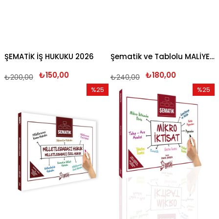
ŞEMATİK İŞ HUKUKU 2026
Şematik ve Tablolu MALİYE - VERGİ HUKUKU ve VERGİ USUL HUKUKU 2026
₺150,00
₺180,00
₺200,00
₺240,00
%25
%25
İndirim
İndirim
%25İndirim
%25İndi