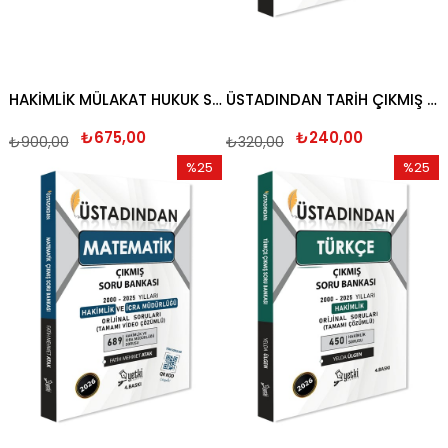
HAKİMLİK MÜLAKAT HUKUK SORULARI ÖZAL DURAN 2026
ÜSTADINDAN TARİH ÇIKMIŞ SORU BANKASI 2026
₺675,00
₺240,00
₺900,00
₺320,00
%25
%25
İndirim
İndirim
%25İndirim
%25İndi