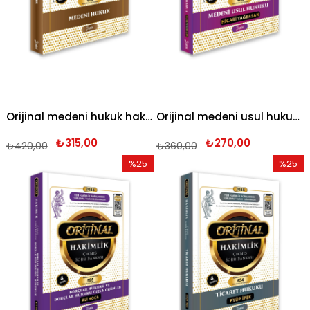
Orijinal medeni hukuk hakimlik çıkmış soru bankası 2025
Orijinal medeni usul hukuku hakimlik çıkmış soru bankası 2025
₺315,00
₺270,00
₺420,00
₺360,00
%25
%25
İndirim
İndirim
%25İndirim
%25İndi