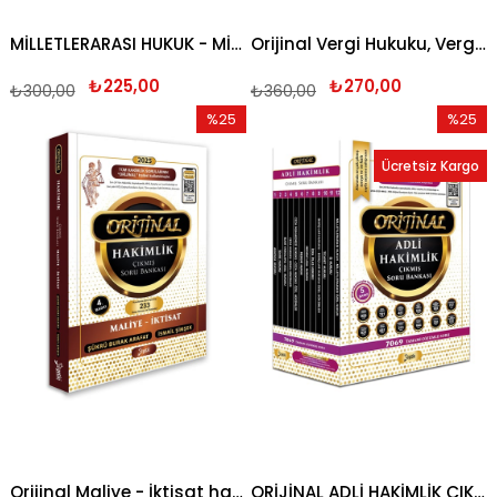
MİLLETLERARASI HUKUK - MİLLETLERARASI ÖZEL HUKUK ORİJİNAL SORU BANKASI 2025
Orijinal Vergi Hukuku, Vergi Usul Hukuku ve Türk Vergi Sistemi hakimlik çıkmış soru bankası 2025
₺225,00
₺270,00
₺300,00
₺360,00
%25
%25
İndirim
İndirim
Ücretsiz Kargo
%25İndirim
%25İndi
Orijinal Maliye - İktisat hakimlik çıkmış soru bankası 2025
ORİJİNAL ADLİ HAKİMLİK ÇIKMIŞ SORU BANKASI SETİ 2026