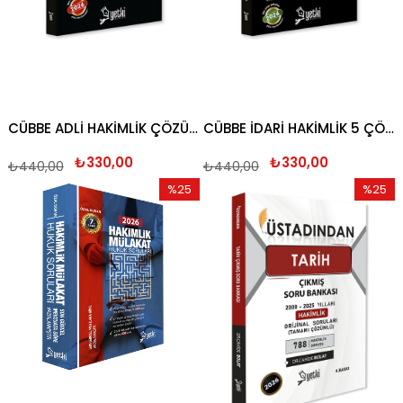
CÜBBE ADLİ HAKİMLİK ÇÖZÜMLÜ 5 DENEME SETİ 2026
CÜBBE İDARİ HAKİMLİK 5 ÇÖZÜMLÜ DENEME 2026
₺330,00
₺330,00
₺440,00
₺440,00
%25
%25
İndirim
İndirim
%25İndirim
%25İndi