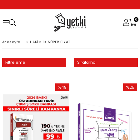
0
Anasayfa
>
HAKİMLİK SÜPER FİYAT
Filtreleme
Sıralama
%48
%25
İndirim
İndirim
%48İndirim
%25İndi