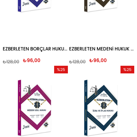
EZBERLETEN BORÇLAR HUKUKU 2026
EZBERLETEN MEDENİ HUKUK 2026
₺96,00
₺96,00
₺128,00
₺128,00
%25
%25
İndirim
İndirim
%25İndirim
%25İndi