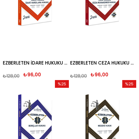
EZBERLETEN İDARE HUKUKU VE İDARİ YARGILAMA HUKUKU 2026
EZBERLETEN CEZA HUKUKU VE CEZA MUHAKEMESİ HUKUKU 2026
₺96,00
₺96,00
₺128,00
₺128,00
%25
%25
İndirim
İndirim
%25İndirim
%25İndi