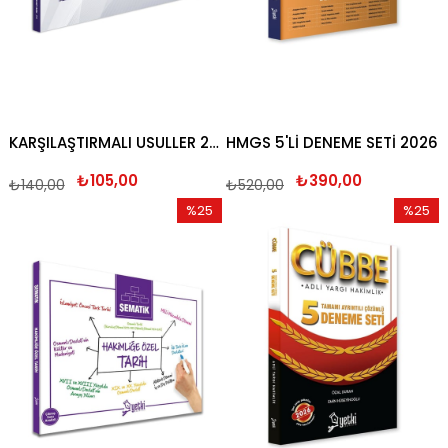
KARŞILAŞTIRMALI USULLER 2026
HMGS 5'Lİ DENEME SETİ 2026
₺105,00
₺390,00
₺140,00
₺520,00
%25
%25
İndirim
İndirim
%25İndirim
%25İndi