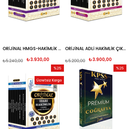
ORİJİNAL HMGS-HAKİMLİK ÇIKMIŞ SORU BANKASI 2026
ORİJİNAL ADLİ HAKİMLİK ÇIKMIŞ SORU BANKASI SETİ 2026
₺3.930,00
₺3.900,00
₺5.240,00
₺5.200,00
%25
%25
İndirim
İndirim
Ücretsiz Kargo
%25İndirim
%25İndi