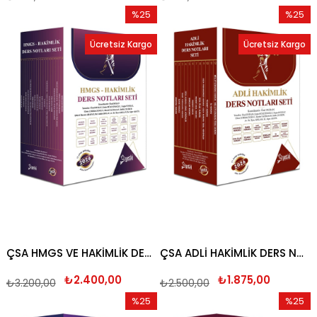
%25
%25
İndirim
İndirim
Ücretsiz Kargo
Ücretsiz Kargo
%25İndirim
%25İndi
ÇSA HMGS VE HAKİMLİK DERS NOTU 2026
ÇSA ADLİ HAKİMLİK DERS NOTLARI SETİ 2026
₺2.400,00
₺1.875,00
₺3.200,00
₺2.500,00
%25
%25