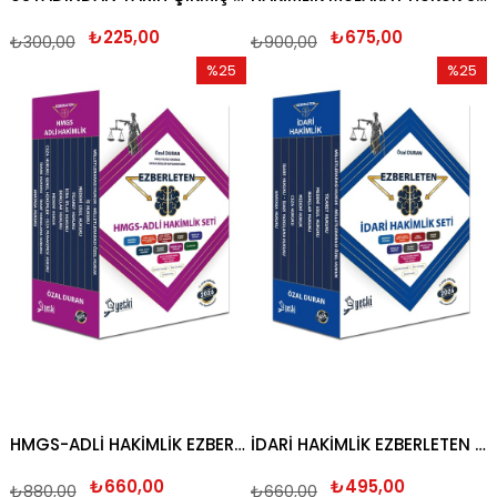
₺225,00
₺675,00
₺300,00
₺900,00
%25
%25
İndirim
İndirim
%25İndirim
%25İndi
HMGS-ADLİ HAKİMLİK EZBERLETEN SET 2026
İDARİ HAKİMLİK EZBERLETEN SET 2026
₺660,00
₺495,00
₺880,00
₺660,00