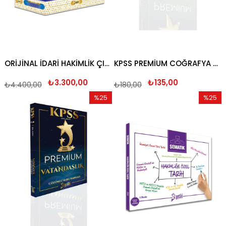
ORİJİNAL İDARİ HAKİMLİK ÇIKMIŞ SORU BANKASI SETİ 2026
KPSS PREMİUM COĞRAFYA ÇÖZÜMLÜ SORU BANKASI 2024
₺3.300,00
₺135,00
₺4.400,00
₺180,00
%25
%25
İndirim
İndirim
%25İndirim
%25İndi