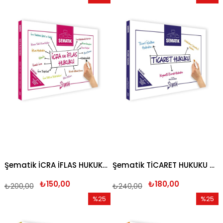
İndirim
İndirim
%25İndirim
%25İndi
Şematik İCRA İFLAS HUKUKU 2026
Şematik TİCARET HUKUKU 2026
₺150,00
₺180,00
₺200,00
₺240,00
%25
%25
İndirim
İndirim