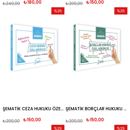
₺180,00
₺150,00
₺240,00
₺200,00
%25
%25
İndirim
İndirim
%25İndirim
%25İndi
ŞEMATİK CEZA HUKUKU ÖZEL HÜKÜMLER 2026
ŞEMATİK BORÇLAR HUKUKU ÖZEL HÜKÜMLER 2026
₺150,00
₺150,00
₺200,00
₺200,00
%25
%25