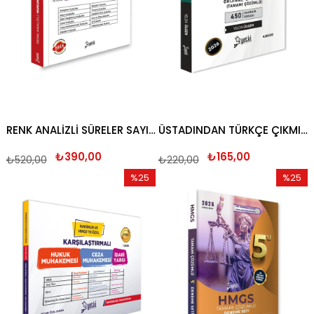
RENK ANALİZLİ SÜRELER SAYILAR DERS NOTLARI 2026
ÜSTADINDAN TÜRKÇE ÇIKMIŞ SORU BANKASI 2026
₺390,00
₺165,00
₺520,00
₺220,00
%25
%25
İndirim
İndirim
%25İndirim
%25İndi