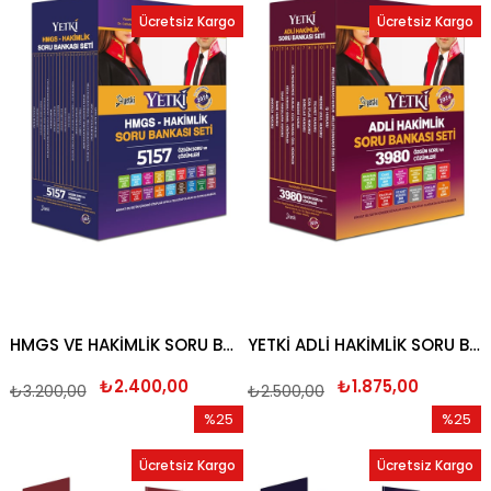
İndirim
İndirim
Ücretsiz Kargo
Ücretsiz Kargo
%25İndirim
%25İndi
HMGS VE HAKİMLİK SORU BANKASI SETİ 2026
YETKİ ADLİ HAKİMLİK SORU BANKASI SETİ 2026
₺2.400,00
₺1.875,00
₺3.200,00
₺2.500,00
%25
%25
İndirim
İndirim
Ücretsiz Kargo
Ücretsiz Kargo
%25İndirim
%25İndi