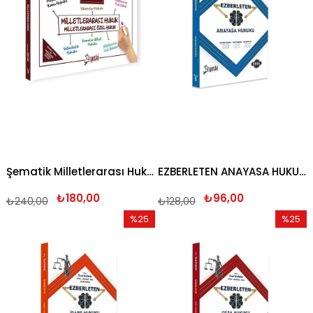
Şematik Milletlerarası Hukuk Milletlerarası Özel Hukuk 2026
EZBERLETEN ANAYASA HUKUKU 2026
₺180,00
₺96,00
₺240,00
₺128,00
%25
%25
İndirim
İndirim
%25İndirim
%25İndi