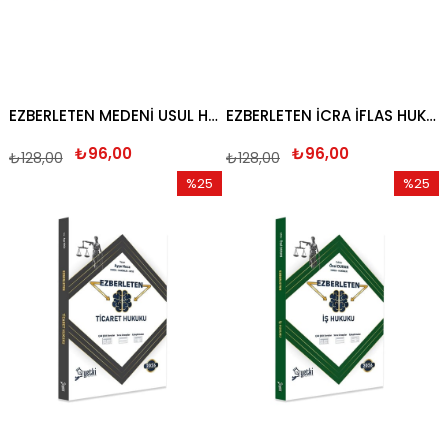
EZBERLETEN MEDENİ USUL HUKUKU 2026
EZBERLETEN İCRA İFLAS HUKUKU 2026
₺96,00
₺96,00
₺128,00
₺128,00
%25
%25
İndirim
İndirim
%25İndirim
%25İndi