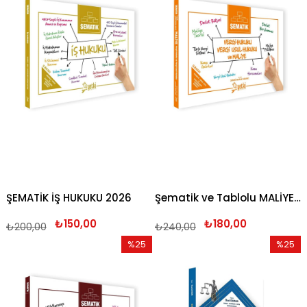
%25İndirim
%25İndi
ŞEMATİK İŞ HUKUKU 2026
Şematik ve Tablolu MALİYE - VERGİ HUKUKU ve VERGİ USUL HUKUKU 2026
₺150,00
₺180,00
₺200,00
₺240,00
%25
%25
İndirim
İndirim
%25İndirim
%25İndi