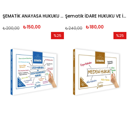
ŞEMATİK ANAYASA HUKUKU 2026
Şematik İDARE HUKUKU VE İDARİ YARGILAMA HUKUKU 2026
₺150,00
₺180,00
₺200,00
₺240,00
%25
%25
İndirim
İndirim
%25İndirim
%25İndi