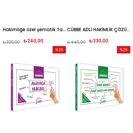
Hakimliğe özel şematik Tarih 2026
CÜBBE ADLİ HAKİMLİK ÇÖZÜMLÜ 5 DENEME SETİ 2026
₺240,00
₺330,00
₺320,00
₺440,00
%25
%25
İndirim
İndirim
%25İndirim
%25İndi