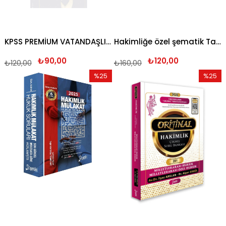
KPSS PREMİUM VATANDAŞLIK ÇÖZÜMLÜ SORU BANKASI 2024
Hakimliğe özel şematik Tarih 2024
₺90,00
₺120,00
₺120,00
₺160,00
%25
%25
İndirim
İndirim
%25İndirim
%25İndi