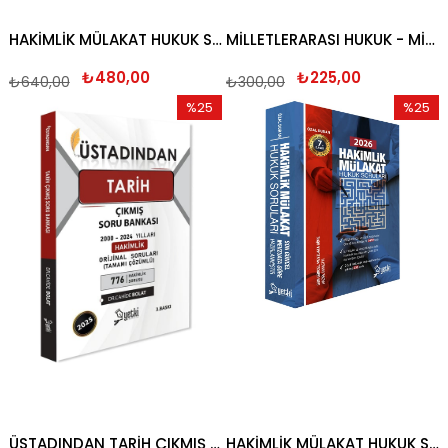
HAKİMLİK MÜLAKAT HUKUK SORULARI ÖZAL DURAN 2025
MİLLETLERARASI HUKUK - MİLLETLERARASI ÖZEL HUKUK ORİJİNAL SORU BANKASI 2025
₺480,00
₺225,00
₺640,00
₺300,00
%25
%25
İndirim
İndirim
%25İndirim
%25İndi
ÜSTADINDAN TARİH ÇIKMIŞ SORU BANKASI 2025
HAKİMLİK MÜLAKAT HUKUK SORULARI ÖZAL DURAN 2026