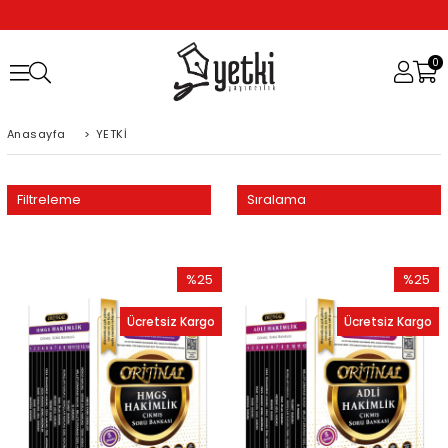
0
Anasayfa
>
YETKİ
Filtreleme
Sıralama
%25
%25
İndirim
İndirim
Ücretsiz Kargo
Ücretsiz Kargo
%25İndirim
%25İndi