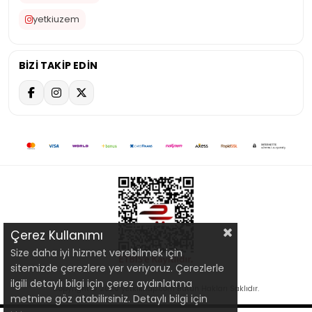
yetkiuzem
BİZİ TAKİP EDİN
Çerez Kullanımı
Size daha iyi hizmet verebilmek için
sitemizde çerezlere yer veriyoruz. Çerezlerle
ilgili detaylı bilgi için çerez aydınlatma
Copyright © 2020 yetkikitap.com Bütün Hakları Saklıdır.
metnine göz atabilirsiniz. Detaylı bilgi için