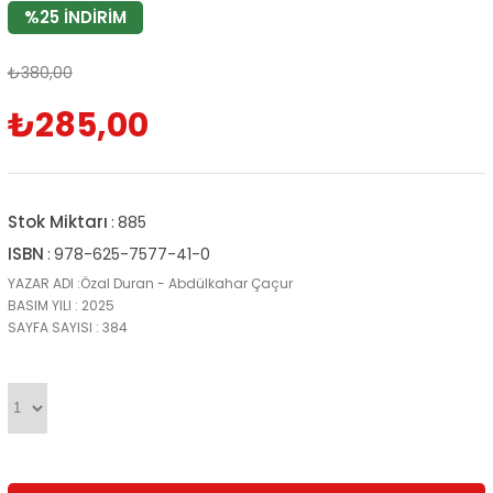
%
25
İNDIRIM
₺380,00
₺285,00
Stok Miktarı
:
885
ISBN
:
978-625-7577-41-0
YAZAR ADI :Özal Duran - Abdülkahar Çaçur
BASIM YILI : 2025
SAYFA SAYISI : 384