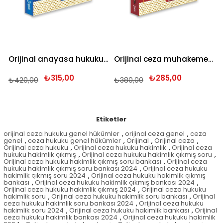
Orijinal anayasa hukuku hakimlik çıkmış soru bankası 2025
Orijinal ceza muhakemesi hukuku hakimlik çıkmış soru bankası 2025
₺315,00
₺285,00
₺420,00
₺380,00
Etiketler
orijinal ceza hukuku genel hükümler
,
orijinal ceza genel
,
ceza
genel
,
ceza hukuku genel hükümler
,
Orijinal
,
Orijinal ceza
,
Orijinal ceza hukuku
,
Orijinal ceza hukuku hakimlik
,
Orijinal ceza
hukuku hakimlik çıkmış
,
Orijinal ceza hukuku hakimlik çıkmış soru
,
Orijinal ceza hukuku hakimlik çıkmış soru bankası
,
Orijinal ceza
hukuku hakimlik çıkmış soru bankası 2024
,
Orijinal ceza hukuku
hakimlik çıkmış soru 2024
,
Orijinal ceza hukuku hakimlik çıkmış
bankası
,
Orijinal ceza hukuku hakimlik çıkmış bankası 2024
,
Orijinal ceza hukuku hakimlik çıkmış 2024
,
Orijinal ceza hukuku
hakimlik soru
,
Orijinal ceza hukuku hakimlik soru bankası
,
Orijinal
ceza hukuku hakimlik soru bankası 2024
,
Orijinal ceza hukuku
hakimlik soru 2024
,
Orijinal ceza hukuku hakimlik bankası
,
Orijinal
ceza hukuku hakimlik bankası 2024
,
Orijinal ceza hukuku hakimlik