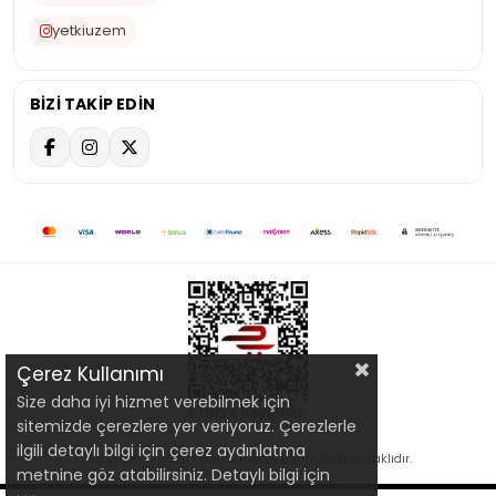
yetkiuzem
BİZİ TAKİP EDİN
Çerez Kullanımı
Size daha iyi hizmet verebilmek için
sitemizde çerezlere yer veriyoruz. Çerezlerle
ilgili detaylı bilgi için çerez aydınlatma
Copyright © 2020 yetkikitap.com Bütün Hakları Saklıdır.
metnine göz atabilirsiniz. Detaylı bilgi için