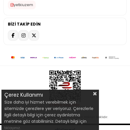
yetkiuzem
BİZİ TAKİP EDİN
Çerez Kullanımı
Size daha iyi hizmet verebilmek için
sitemizde çerezlere yer veriyoruz. Çerezlerle
ilgili detaylı bilgi için çerez aydınlatma
Copyright © 2020 yetkikitap.com Bütün Hakları Saklıdır.
metnine göz atabilirsiniz. Detaylı bilgi için
tıklayınız.