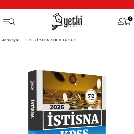
0
Anasayfa
>
YETKİ YAYINCILIK KİTAPLARI