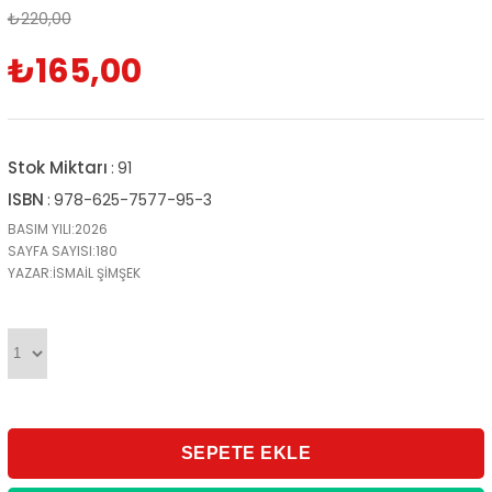
₺220,00
₺165,00
Stok Miktarı
:
91
ISBN
:
978-625-7577-95-3
BASIM YILI:2026
SAYFA SAYISI:180
YAZAR:İSMAİL ŞİMŞEK