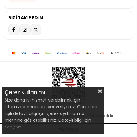
BİZİ TAKİP EDİN
Çerez Kullanımı
Size daha iyi hizmet verebilmek için
sitemizde çerezlere yer veriyoruz. Çerezlerle
ilgili detaylı bilgi için çerez aydınlatma
Copyright © 2020 yetkikitap.com Bütün Hakları Saklıdır.
metnine göz atabilirsiniz. Detaylı bilgi için
tıklayınız.