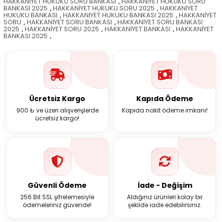
HAKKANİYET HUKUKU SORU BANKASI
,
HAKKANİYET HUKUKU SORU
BANKASI 2025
,
HAKKANİYET HUKUKU SORU 2025
,
HAKKANİYET
HUKUKU BANKASI
,
HAKKANİYET HUKUKU BANKASI 2025
,
HAKKANİYET
SORU
,
HAKKANİYET SORU BANKASI
,
HAKKANİYET SORU BANKASI
2025
,
HAKKANİYET SORU 2025
,
HAKKANİYET BANKASI
,
HAKKANİYET
BANKASI 2025
,
Ücretsiz Kargo
Kapıda Ödeme
900 ₺ ve üzeri alışverişlerde
Kapıda nakit ödeme imkanı!
ücretsiz kargo!
Güvenli Ödeme
İade - Değişim
256 Bit SSL şifrelemesiyle
Aldığınız ürünleri kolay bir
ödemeleriniz güvende!
şekilde iade edebilirsiniz.